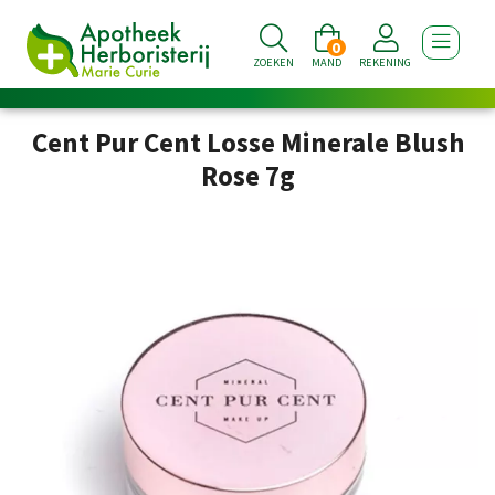
0
TOON NA
ZOEKEN
MAND
REKENING
Cent Pur Cent Losse Minerale Blush
Rose 7g