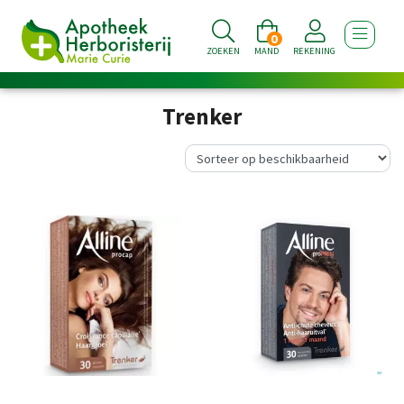
0
TOON NA
ZOEKEN
MAND
REKENING
Trenker