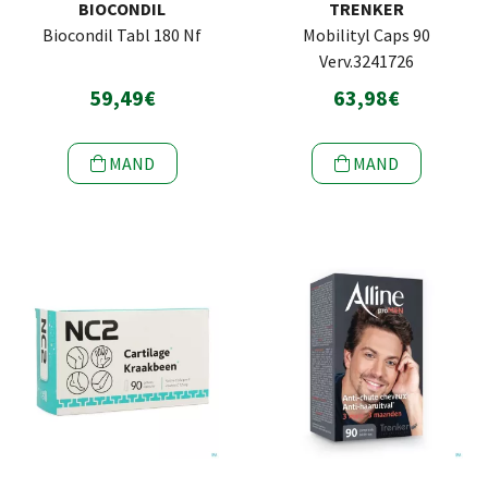
BIOCONDIL
TRENKER
Biocondil Tabl 180 Nf
Mobilityl Caps 90
Verv.3241726
59,49€
63,98€
MAND
MAND