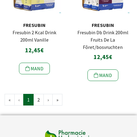
FRESUBIN
FRESUBIN
Fresubin 2 Kcal Drink
Fresubin Db Drink 200ml
200ml Vanille
Fruits De La
Fôret/bosvruchten
12,45€
12,45€
MAND
MAND
«
‹
1
2
›
»