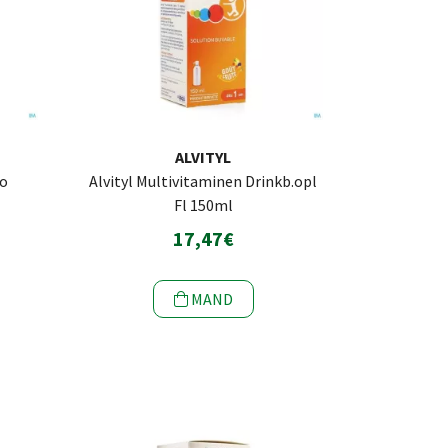
ALVITYL
io
Alvityl Multivitaminen Drinkb.opl
Fl 150ml
17,47€
MAND