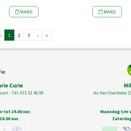
MAND
MAND
‹
1
2
3
›
»
rie Curie
Mi
art - Tél. 071 31 46 99
Av. Van Overbeke 1
 tot 19.00 uur.
Maandag t/m vr
18.00 uur.
Zaterdag 