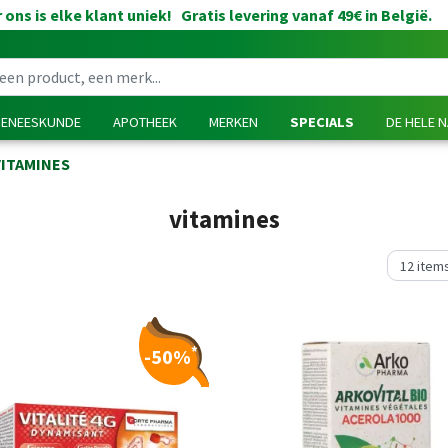
 ons is elke klant uniek! Gratis levering vanaf 49€ in België.
GENEESKUNDE
APOTHEEK
MERKEN
SPECIALS
DE HELE 
VITAMINES
vitamines
*
-50%