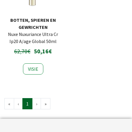
BOTTEN, SPIEREN EN
GEWRICHTEN
Nuxe Nuxuriance Ultra Cr
Ip20 A/age Global 50ml
62,70€
50,16€
VISIE
«
‹
1
›
»