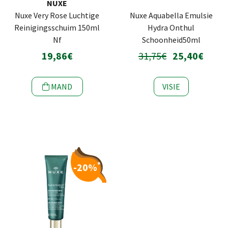
NUXE
Nuxe Very Rose Luchtige
Nuxe Aquabella Emulsie
Reinigingsschuim 150ml
Hydra Onthul
Nf
Schoonheid50ml
19,86€
31,75€
25,40€
MAND
VISIE
*
-20%