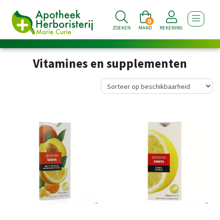
0
TOON NA
ZOEKEN
MAND
REKENING
Vitamines en supplementen