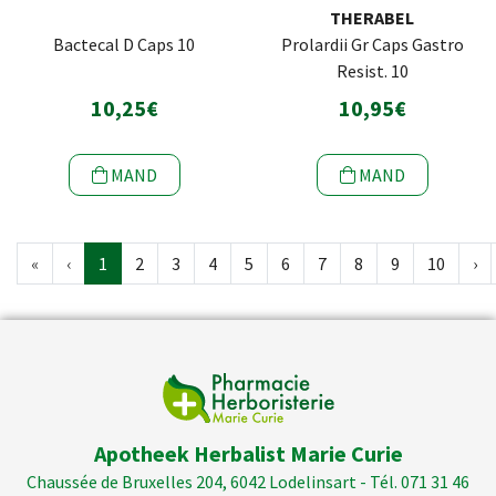
THERABEL
Bactecal D Caps 10
Prolardii Gr Caps Gastro
Resist. 10
10,25€
10,95€
MAND
MAND
«
‹
1
2
3
4
5
6
7
8
9
10
›
Apotheek Herbalist Marie Curie
Chaussée de Bruxelles 204, 6042 Lodelinsart - Tél. 071 31 46