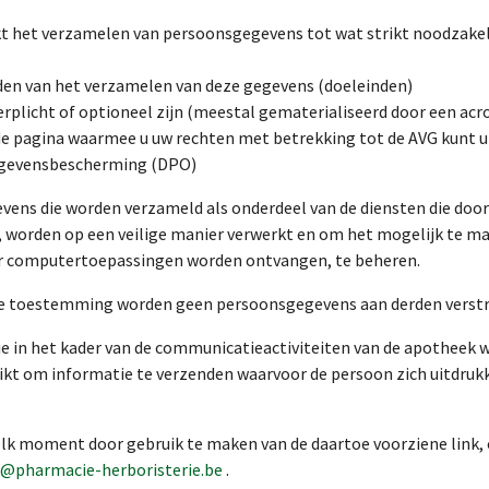
t het verzamelen van persoonsgegevens tot wat strikt noodzakelij
nden van het verzamelen van deze gegevens (doeleinden)
erplicht of optioneel zijn (meestal gematerialiseerd door een ac
de pagina waarmee u uw rechten met betrekking tot de AVG kunt u
gegevensbescherming (DPO)
evens die worden verzameld als onderdeel van de diensten die doo
worden op een veilige manier verwerkt en om het mogelijk te ma
ar computertoepassingen worden ontvangen, te beheren.
ke toestemming worden geen persoonsgegevens aan derden verstr
ie in het kader van de communicatieactiviteiten van de apotheek
kt om informatie te verzenden waarvoor de persoon zich uitdrukke
elk moment door gebruik te maken van de daartoe voorziene link, 
@pharmacie-herboristerie.be
.