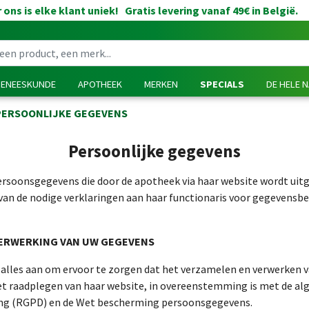
 ons is elke klant uniek! Gratis levering vanaf 49€ in België.
GENEESKUNDE
APOTHEEK
MERKEN
SPECIALS
DE HELE 
PERSOONLIJKE GEGEVENS
Persoonlijke gegevens
rsoonsgegevens die door de apotheek via haar website wordt uitg
an de nodige verklaringen aan haar functionaris voor gegevensb
VERWERKING VAN UW GEGEVENS
 alles aan om ervoor te zorgen dat het verzamelen en verwerken 
het raadplegen van haar website, in overeenstemming is met de a
g (RGPD) en de Wet bescherming persoonsgegevens.