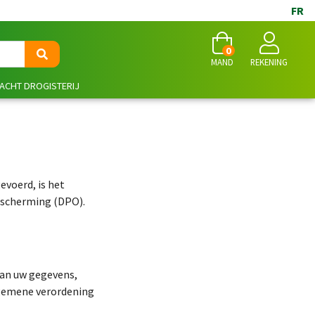
FR
0
MAND
REKENING
NACHT DROGISTERIJ
evoerd, is het
escherming (DPO).
van uw gegevens,
lgemene verordening