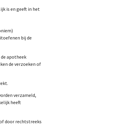
k is en geeft in het
roniem)
itoefenen bij de
r de apotheek
ken de verzoeken of
ekt.
 worden verzameld,
lijk heeft
of door rechtstreeks