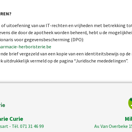
EREN?
 of uitoefening van uw IT-rechten en vrijheden met betrekking to
evens die door de apotheek worden beheerd, hebt u de mogelijkhe
ionaris voor gegevensbescherming (DPO):
rmacie-herboristerie.be
nde brief vergezeld van een kopie van een identiteitsbewijs op d
k uitdrukkelijk vermeld op de pagina “Juridische mededelingen”.
rie Curie
Mi
art - Tél. 071 31 46 99
Av. Van Overbeke 1