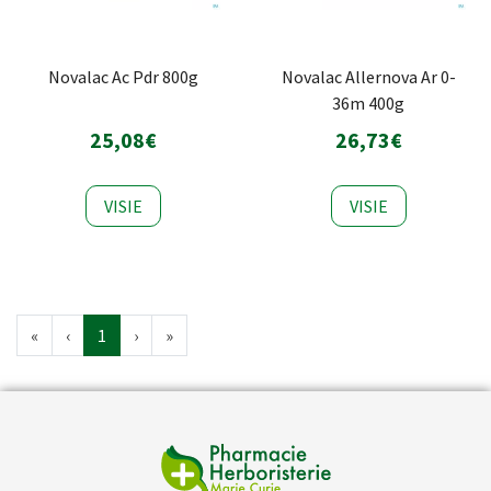
Novalac Ac Pdr 800g
Novalac Allernova Ar 0-
36m 400g
25,08€
26,73€
VISIE
VISIE
«
‹
1
›
»