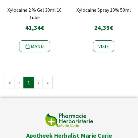
Xylocaine 2 % Gel 30ml 10
Xylocaine Spray 10% 50ml
Tube
41,34€
24,39€
MAND
VISIE
«
‹
1
›
»
Apotheek Herbalist Marie Curie