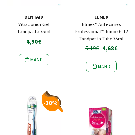
DENTAID
ELMEX
Vitis Junior Gel
Elmex® Anti-cariës
Tandpasta 75ml
Professional™ Junior 6-12
Tandpasta Tube 75ml
4,90€
5,19€
4,68€
MAND
MAND
*
-10%