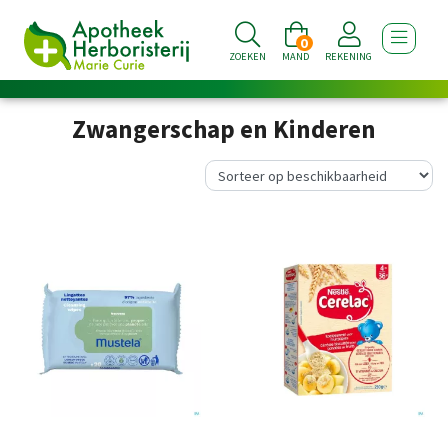
0
TOON NA
ZOEKEN
MAND
REKENING
Zwangerschap en Kinderen