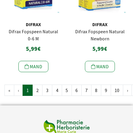
DIFRAX
DIFRAX
Difrax Fopspeen Natural
Difrax Fopspeen Natural
0-6 M
Newborn
5,99€
5,99€
MAND
MAND
«
‹
1
2
3
4
5
6
7
8
9
10
›