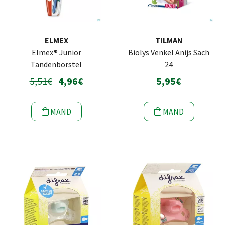
ELMEX
TILMAN
Elmex® Junior
Biolys Venkel Anijs Sach
Tandenborstel
24
5,51€
4,96€
5,95€
MAND
MAND