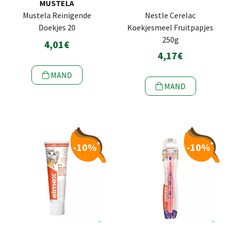
MUSTELA
Mustela Reinigende
Nestle Cerelac
Doekjes 20
Koekjesmeel Fruitpapjes
250g
4,01€
4,17€
MAND
MAND
*
*
-10%
-10%