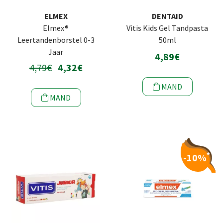
ELMEX
DENTAID
Elmex®
Vitis Kids Gel Tandpasta
Leertandenborstel 0-3
50ml
Jaar
4,89€
4,79€
4,32€
MAND
MAND
*
-10%