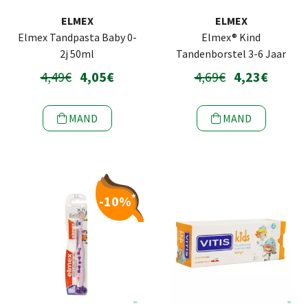
ELMEX
ELMEX
Elmex Tandpasta Baby 0-
Elmex® Kind
2j 50ml
Tandenborstel 3-6 Jaar
4,49€
4,05€
4,69€
4,23€
MAND
MAND
*
-10%