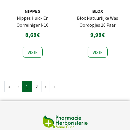
NIPPES
BLOX
Nippes Huid- En
Blox Natuurlijke Was
Oorreiniger N10
Oordopjes 10 Paar
8,69€
9,99€
VISIE
VISIE
«
‹
1
2
›
»