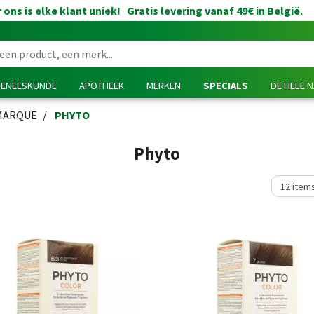
 ons is elke klant uniek! Gratis levering vanaf 49€ in België.
GENEESKUNDE
APOTHEEK
MERKEN
SPECIALS
DE HELE 
MARQUE
PHYTO
Phyto