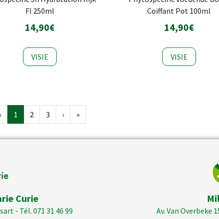
Fl 250ml
Coiffant Pot 100ml
14,90€
14,90€
VISIE
VISIE
‹
1
2
3
›
»
rie Curie
Mi
art - Tél. 071 31 46 99
Av. Van Overbeke 1