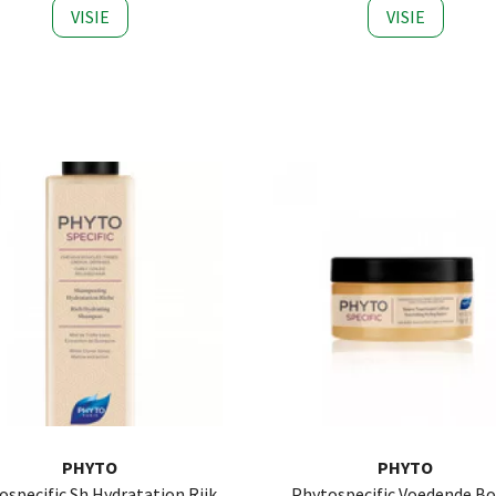
VISIE
VISIE
PHYTO
PHYTO
ospecific Sh Hydratation Rijk
Phytospecific Voedende Bo