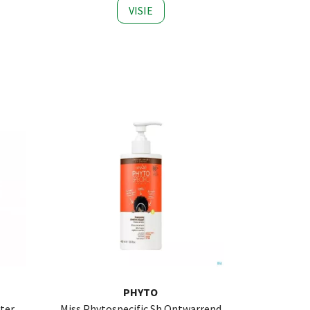
VISIE
PHYTO
ter
Miss Phytospecific Sh Ontwarrend