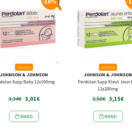
-10%
-
promo
promo
JOHNSON & JOHNSON
JOHNSON & JOHNSO
dolan Supp Baby 12x100mg
Perdolan Supp Kleut Jeun 
12x200mg
3,34€
3,01€
3,50€
3,15€
MAND
MAND