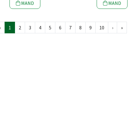
MAND
MAND
‹
1
2
3
4
5
6
7
8
9
10
›
»