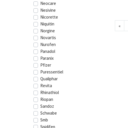
Neocare
Nesivine
Nicorette
Niquitin
«
Norgine
Novartis
Nurofen
Panadol
Paranix
Pfizer
Puressentiel
Qualiphar
Revita
Rhinathiol
Riopan
Sandoz
Schwabe
Smb
Spidifen