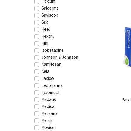
Flexium
Galderma
Gaviscon
Gsk
Heel
Hextril
Hibi
Isobetadine
Johnson & Johnson
Kamillosan
Kela
Laxido
Leopharma
Lysomucil
Para
Madaus
Medica
Melisana
Merck
Movicol