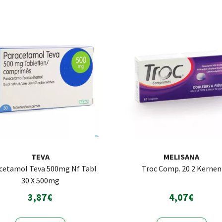
TEVA
MELISANA
cetamol Teva 500mg Nf Tabl
Troc Comp. 20 2 Kernen
30 X 500mg
3,87€
4,07€