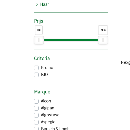
Haar
Prijs
0€
70€
Criteria
Nexg
Promo
BIO
Marque
Alcon
Algipan
Algostase
Aspegic
Bausch & Lomb