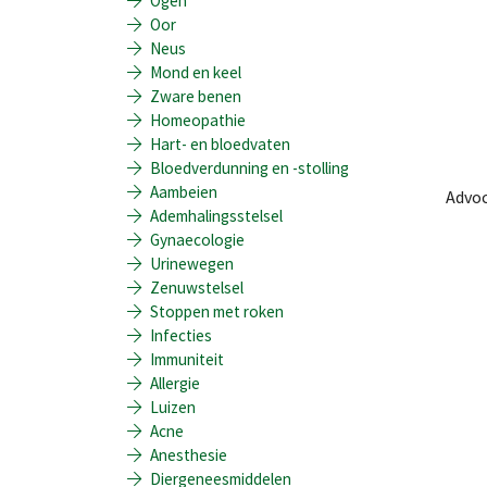
Ogen
Oor
Neus
Mond en keel
Zware benen
Homeopathie
Hart- en bloedvaten
Bloedverdunning en -stolling
Aambeien
Advoc
Ademhalingsstelsel
Gynaecologie
Urinewegen
Zenuwstelsel
Stoppen met roken
Infecties
Immuniteit
Allergie
Luizen
Acne
Anesthesie
Diergeneesmiddelen