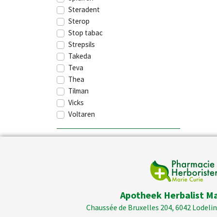
Steradent
Sterop
Stop tabac
Strepsils
Takeda
Teva
Thea
Tilman
Vicks
Voltaren
Apotheek Herbalist Ma
Chaussée de Bruxelles 204, 6042 Lodelins