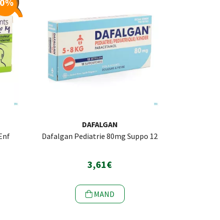
10%
N
DAFALGAN
Enf
Dafalgan Pediatrie 80mg Suppo 12
3,61€
MAND