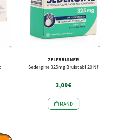
ZELFBRUINER
t
Sedergine 325mg Bruistabl 20 Nf
3,09€
MAND
*