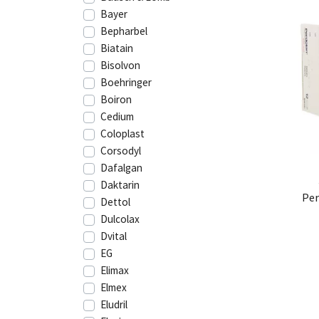
Bayer
Bepharbel
Biatain
Bisolvon
Boehringer
Boiron
Cedium
Coloplast
Corsodyl
Dafalgan
Daktarin
Per
Dettol
Dulcolax
Dvital
EG
Elimax
Elmex
Eludril