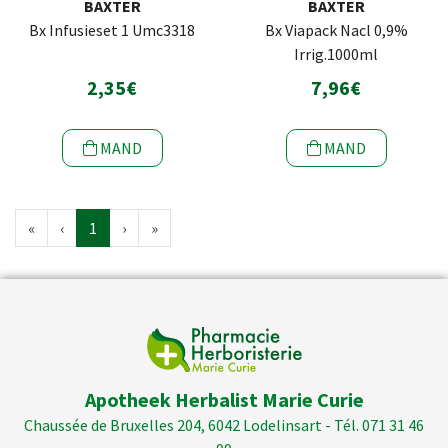
BAXTER
BAXTER
Bx Infusieset 1 Umc3318
Bx Viapack Nacl 0,9%
Irrig.1000ml
2,35€
7,96€
MAND
MAND
«
‹
1
›
»
Apotheek Herbalist Marie Curie
Chaussée de Bruxelles 204, 6042 Lodelinsart - Tél. 071 31 46