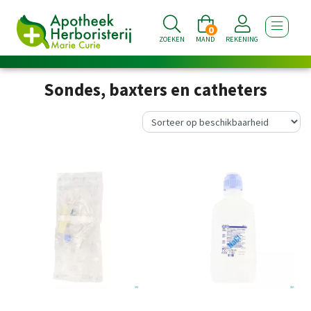
0
TOON NA
ZOEKEN
MAND
REKENING
Sondes, baxters en catheters