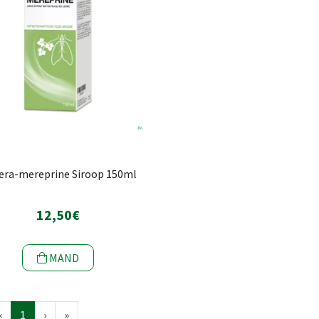
era-mereprine Siroop 150ml
12,50€
MAND
‹
1
›
»