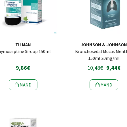
TILMAN
JOHNSON & JOHNSO
ymoseptine Siroop 150ml
Bronchosedal Mucus Ment
150ml 20mg/ml
9,86€
10,48€
9,44€
MAND
MAND