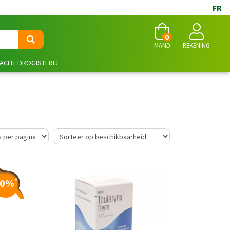
FR
0
MAND
REKENING
NACHT DROGISTERIJ
*
10%