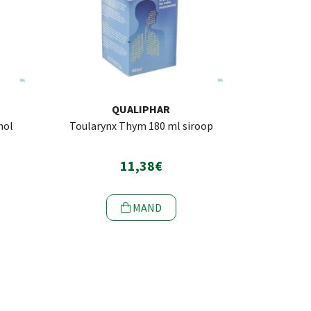
N
QUALIPHAR
hol
Toularynx Thym 180 ml siroop
11,38€
MAND