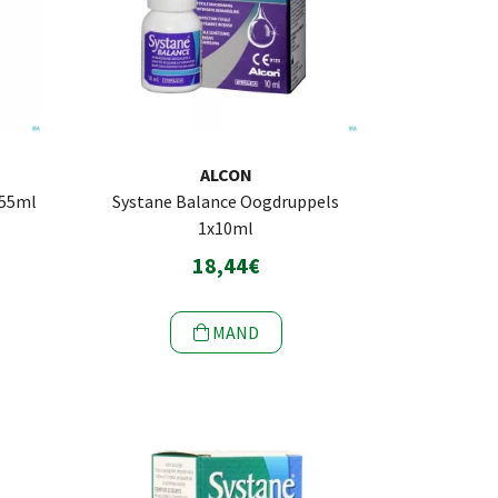
ALCON
355ml
Systane Balance Oogdruppels
1x10ml
18,44€
MAND