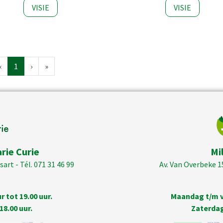
VISIE
VISIE
‹
1
›
»
rie Curie
Mi
art - Tél. 071 31 46 99
Av. Van Overbeke 1
 tot 19.00 uur.
Maandag t/m vr
18.00 uur.
Zaterdag 