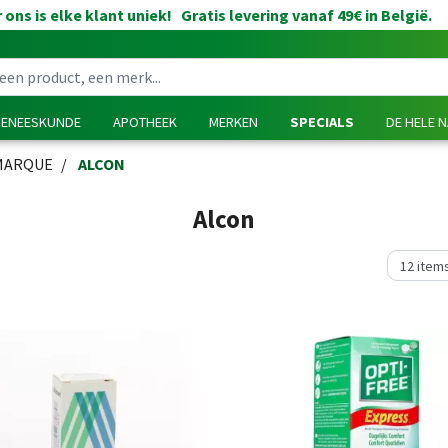
 ons is elke klant uniek! Gratis levering vanaf 49€ in België.
GENEESKUNDE
APOTHEEK
MERKEN
SPECIALS
DE HELE 
MARQUE
ALCON
Alcon