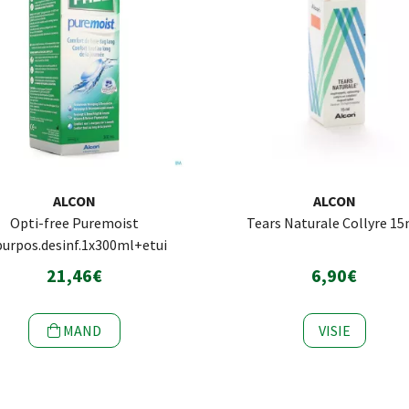
ALCON
ALCON
Opti-free Puremoist
Tears Naturale Collyre 1
purpos.desinf.1x300ml+etui
21,46€
6,90€
MAND
VISIE