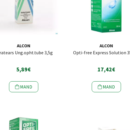
ALCON
ALCON
ratears Ung.opht.tube 3,5g
Opti-free Express Solution 
5,89€
17,42€
MAND
MAND