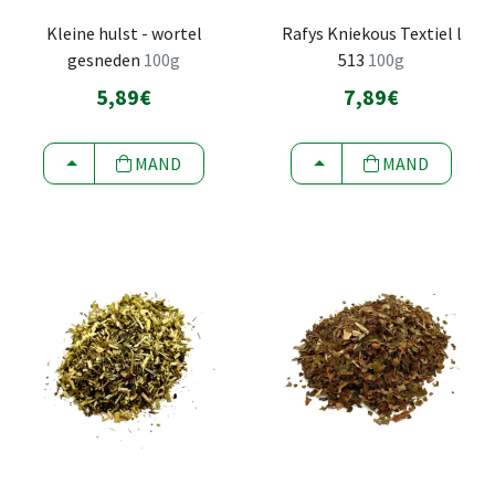
Kleine hulst - wortel
Rafys Kniekous Textiel l
gesneden
100g
513
100g
5,89€
7,89€
KIEZEN
KIEZEN
MAND
MAND