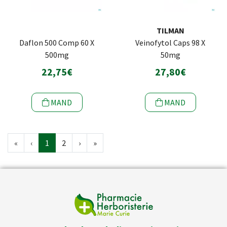
TILMAN
Daflon 500 Comp 60 X
Veinofytol Caps 98 X
500mg
50mg
22,75€
27,80€
MAND
MAND
«
‹
1
2
›
»