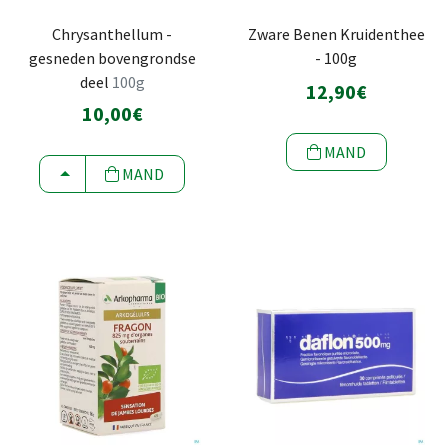
Chrysanthellum -
Zware Benen Kruidenthee
gesneden bovengrondse
- 100g
deel
100g
12,90€
10,00€
MAND
KIEZEN
MAND