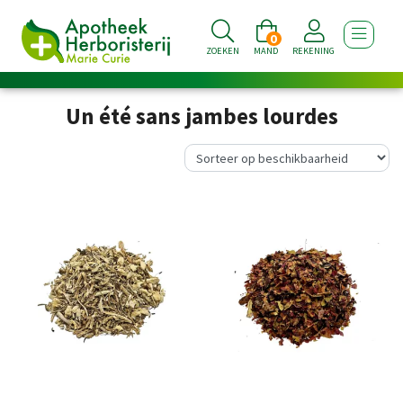
0
TOON NA
ZOEKEN
MAND
REKENING
Un été sans jambes lourdes