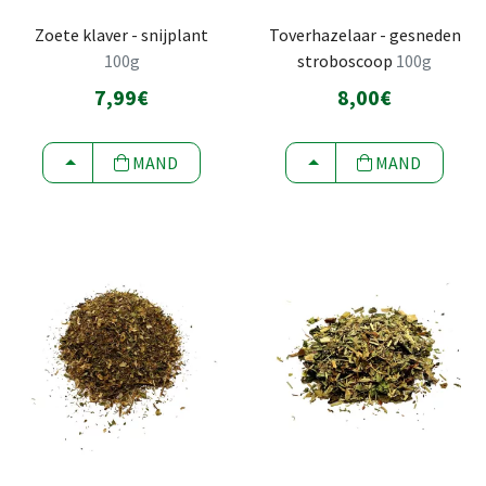
Zoete klaver - snijplant
Toverhazelaar - gesneden
100g
stroboscoop
100g
7,99€
8,00€
KIEZEN
KIEZEN
MAND
MAND