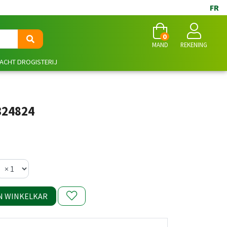
FR
0
MAND
REKENING
NACHT DROGISTERIJ
324824
N WINKELKAR