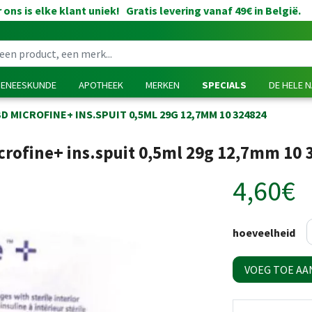
 ons is elke klant uniek! Gratis levering vanaf 49€ in België.
GENEESKUNDE
APOTHEEK
MERKEN
SPECIALS
DE HELE 
D MICROFINE+ INS.SPUIT 0,5ML 29G 12,7MM 10 324824
crofine+ ins.spuit 0,5ml 29g 12,7mm 10 
4,60€
hoeveelheid
VOEG TOE AA