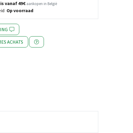
is vanaf 49€
aankopen in België
eid
Op voorraad
NING
ES ACHATS