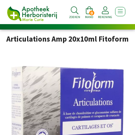
0
TOON NA
ZOEKEN
MAND
REKENING
Articulations Amp 20x10ml Fitoform