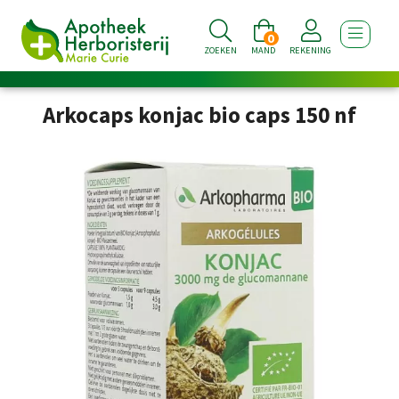
0
TOON NA
ZOEKEN
MAND
REKENING
Arkocaps konjac bio caps 150 nf