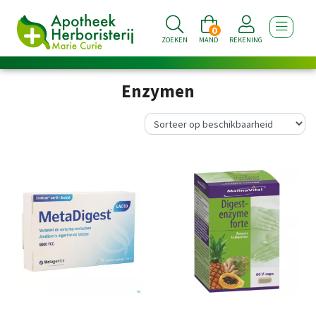
0
TOON NA
ZOEKEN
MAND
REKENING
Enzymen